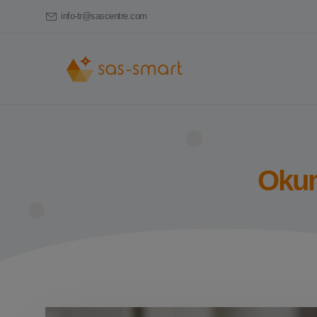
info-tr@sascentre.com
Okum