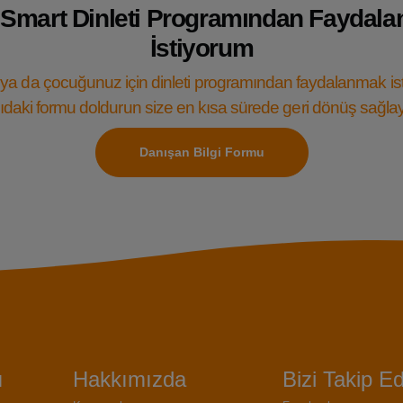
Smart Dinleti Programından Faydal
İstiyorum
ya da çocuğunuz için dinleti programından faydalanmak is
daki formu doldurun size en kısa sürede geri dönüş sağla
Danışan Bilgi Formu
ı
Hakkımızda
Bizi Takip Ed