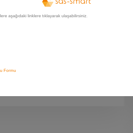
nlama ve yazılı ifade süreçlerini iyileştirir.
gilere aşağıdaki linklere tıklayarak ulaşabilirsiniz.
apılandırılan SAS Smart Dinleti Programları, beyinde
şturan zamansal ses işleme süreçlerinin ve ilgili
 beyin alanları ve hemisferler arasındaki nöral
e yönelik eğitim ve terapi süreçlerini de güçlü bir
uru Formu
her yaş grubundaki çocuk ve yetişkin için