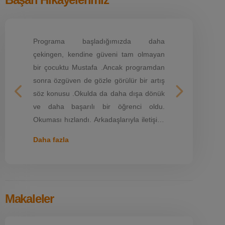
Kurumunuza oğlum M.Ege 'yi
getirdiğimde ilk gün oğlum için çok
yüksek kaygı ,endişe içindeydim.Tanısı
konmayan, adının ne olduğunu
bilmediğimiz değişken bir durum
Önceki
Sonraki
içerisindeyken oğlum şuan hem özgüveni
yüksek, akademik başarısı artmış ve
kendini çok iyi ifade eden bir durumda,
Daha fazla
kurumunuzda emeği geç...
Makaleler