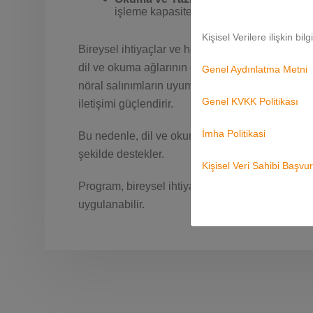
işleme kapasitesini geliştirir, okuduğunu a
Kişisel Verilere ilişkin bil
Bireysel ihtiyaçlar ve hedefler doğrultusunda y
dil ve okuma ağlarının entegrasyonuna temel olu
Genel Aydınlatma Metni
nöral salınımların uyumlanmasını kolaylaştırarak
Genel KVKK Politikası
iletişimi güçlendirir.
İmha Politikasi
Bu nedenle, dil ve okuma becerilerini geliştirmey
şekilde destekler.
Kişisel Veri Sahibi Başv
Program, bireysel ihtiyaçlara göre planlanarak 
uygulanabilir.