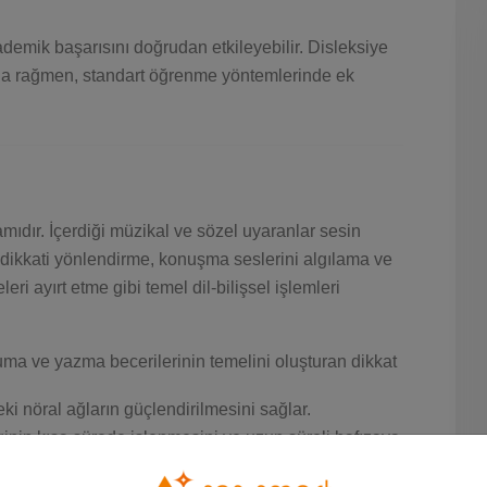
ademik başarısını doğrudan etkileyebilir. Disleksiye
ına rağmen, standart öğrenme yöntemlerinde ek
amıdır. İçerdiği müzikal ve sözel uyaranlar sesin
dikkati yönlendirme, konuşma seslerini algılama ve
leri ayırt etme gibi temel dil-bilişsel işlemleri
a ve yazma becerilerinin temelini oluşturan dikkat
i nöral ağların güçlendirilmesini sağlar.
ginin kısa sürede işlenmesini ve uzun süreli hafızaya
klenmesi:
Harf, kelime ve cümle düzeyinde bilgi