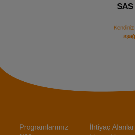
SAS 
Kendiniz 
aşağı
Programlarımız
İhtiyaç Alanlar