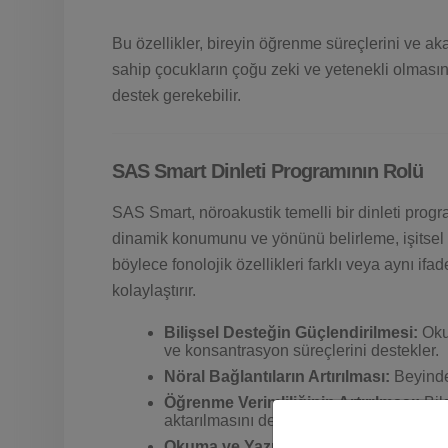
Bu özellikler, bireyin öğrenme süreçlerini ve ak
sahip çocukların çoğu zeki ve yetenekli olmas
destek gerekebilir.
SAS Smart Dinleti Programının Rolü
SAS Smart, nöroakustik temelli bir dinleti progr
dinamik konumunu ve yönünü belirleme, işitsel 
böylece fonolojik özellikleri farklı veya aynı ifade
kolaylaştırır.
Bilişsel Desteğin Güçlendirilmesi:
Okum
ve konsantrasyon süreçlerini destekler.
Nöral Bağlantıların Artırılması:
Beyindek
Öğrenme Verimliliğinin Artırılması:
Bil
aktarılmasını destekler.
Okuma ve Yazma Becerilerinin Deste