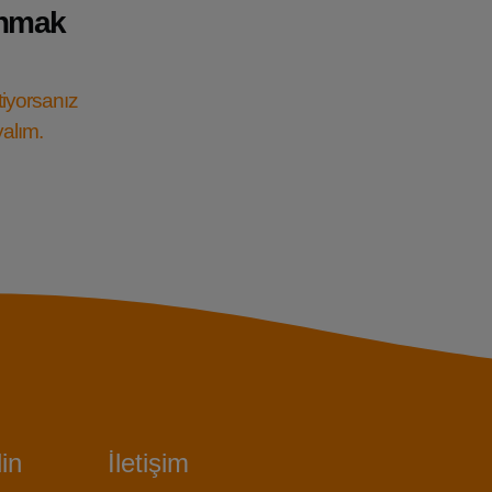
anmak
tiyorsanız
yalım.
in
İletişim