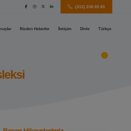
(312) 236 65 65
nuçlar
Bizden Haberler
İletişim
Dinle
Türkçe
leksi
Başarı Hikayelerimiz