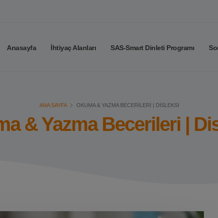
Anasayfa
İhtiyaç Alanları
SAS-Smart Dinleti Programı
So
ANA SAYFA
OKUMA & YAZMA BECERILERI | DISLEKSI
a & Yazma Becerileri | Dis