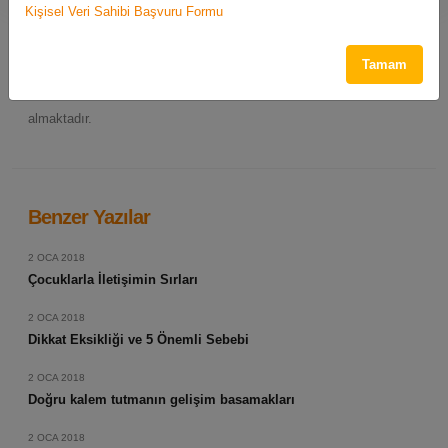
Kişisel Veri Sahibi Başvuru Formu
Makaleler
Tamam
Bu sayfada her biri okuyucuları çeşitli konularda bilgilendirmek
üzere tasarlanmış makalelerden oluşan bir koleksiyon yer
almaktadır.
Benzer Yazılar
2 OCA 2018
Çocuklarla İletişimin Sırları
2 OCA 2018
Dikkat Eksikliği ve 5 Önemli Sebebi
2 OCA 2018
Doğru kalem tutmanın gelişim basamakları
2 OCA 2018