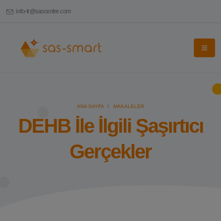
info-tr@sascentre.com
ANA SAYFA
MAKALELER
DEHB İle İlgili Şaşırtıcı
Gerçekler