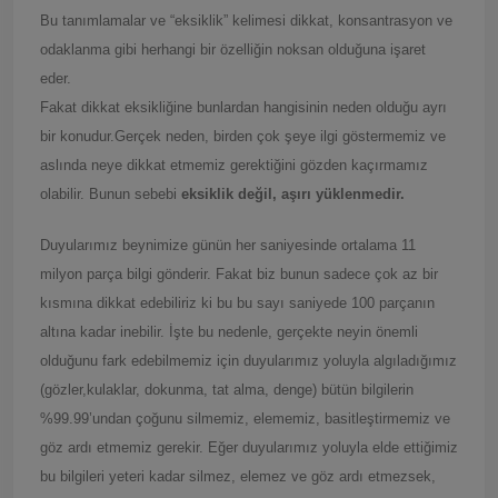
Bu tanımlamalar ve “eksiklik” kelimesi dikkat, konsantrasyon ve
odaklanma gibi herhangi bir özelliğin noksan olduğuna işaret
eder.
Fakat dikkat eksikliğine bunlardan hangisinin neden olduğu ayrı
bir konudur.Gerçek neden, birden çok şeye ilgi göstermemiz ve
aslında neye dikkat etmemiz gerektiğini gözden kaçırmamız
olabilir. Bunun sebebi
eksiklik değil, aşırı yüklenmedir.
Duyularımız beynimize günün her saniyesinde ortalama 11
milyon parça bilgi gönderir. Fakat biz bunun sadece çok az bir
kısmına dikkat edebiliriz ki bu bu sayı saniyede 100 parçanın
altına kadar inebilir. İşte bu nedenle, gerçekte neyin önemli
olduğunu fark edebilmemiz için duyularımız yoluyla algıladığımız
(gözler,kulaklar, dokunma, tat alma, denge) bütün bilgilerin
%99.99’undan çoğunu silmemiz, elememiz, basitleştirmemiz ve
göz ardı etmemiz gerekir. Eğer duyularımız yoluyla elde ettiğimiz
bu bilgileri yeteri kadar silmez, elemez ve göz ardı etmezsek,