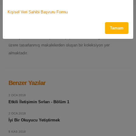
Kişisel Veri Sahibi Başvuru Formu
Makaleler
Tamam
Bu sayfada her biri okuyucuları çeşitli konularda bilgilendirmek
üzere tasarlanmış makalelerden oluşan bir koleksiyon yer
almaktadır.
Benzer Yazılar
2 OCA 2018
Etkili İletişimin Sırları - Bölüm 1
2 OCA 2018
İyi Bir Okuyucu Yetiştirmek
8 KAS 2016