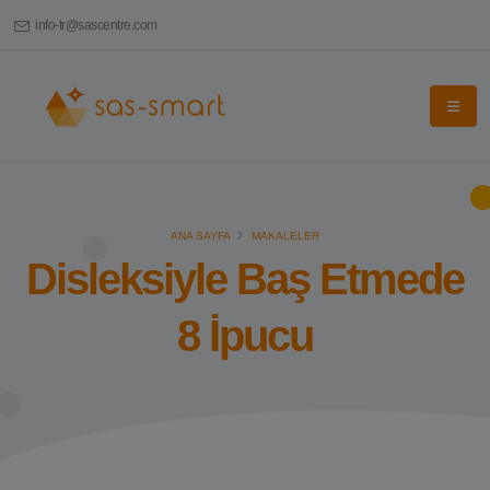
info-tr@sascentre.com
ANA SAYFA
MAKALELER
Disleksiyle Baş Etmede
8 İpucu