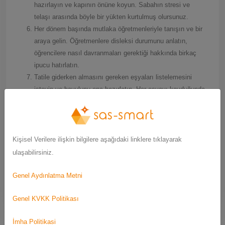
hazırlayın ve kapının önüne koyun. Sabahın stresi ve
telaşı arasında böyle bir yükten kurtulmuş olursunuz.
Her dönem başında mutlaka öğretmenleriyle tanışın ve bir
araya gelin. Öğretmenlere disleksi durumunu anlatın,
öğrencilere nasıl davranmaları gerektiği hakkında birkaç
ipucu hatırlatın.
Tatile giderken almasını gereken eşyaları listelemesini
isteyin ve bavulunu ona hazırlatın. Her eşyayı koyduğunda
listeden o eşyanın üzerini çizmesini isteyin.
Ve en önemlisi diğer kardeşleriyle, arkadaşlarıyla
kıyaslama yapmayın. Onu sabırla destekleyin.
Kişisel Verilere ilişkin bilgilere aşağıdaki linklere tıklayarak
SAS Centre
ulaşabilirsiniz.
Disleksi ile ilgili daha detaylı bilgi alabilmek için:
http://sas-
Genel Aydınlatma Metni
smart.com/issue/disleksi
Genel KVKK Politikası
Bu makale 23139 kez okundu.
İmha Politikasi