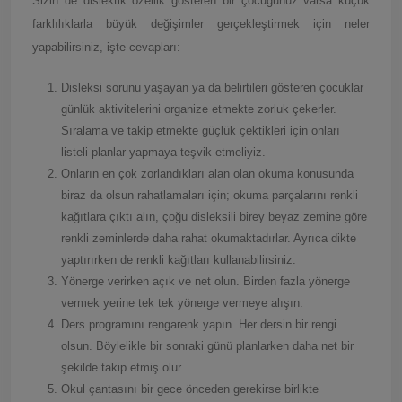
Sizin de dislektik özellik gösteren bir çocuğunuz varsa küçük
farklılıklarla büyük değişimler gerçekleştirmek için neler
yapabilirsiniz, işte cevapları:
Disleksi sorunu yaşayan ya da belirtileri gösteren çocuklar
günlük aktivitelerini organize etmekte zorluk çekerler.
Sıralama ve takip etmekte güçlük çektikleri için onları
listeli planlar yapmaya teşvik etmeliyiz.
Onların en çok zorlandıkları alan olan okuma konusunda
biraz da olsun rahatlamaları için; okuma parçalarını renkli
kağıtlara çıktı alın, çoğu disleksili birey beyaz zemine göre
renkli zeminlerde daha rahat okumaktadırlar. Ayrıca dikte
yaptırırken de renkli kağıtları kullanabilirsiniz.
Yönerge verirken açık ve net olun. Birden fazla yönerge
vermek yerine tek tek yönerge vermeye alışın.
Ders programını rengarenk yapın. Her dersin bir rengi
olsun. Böylelikle bir sonraki günü planlarken daha net bir
şekilde takip etmiş olur.
Okul çantasını bir gece önceden gerekirse birlikte