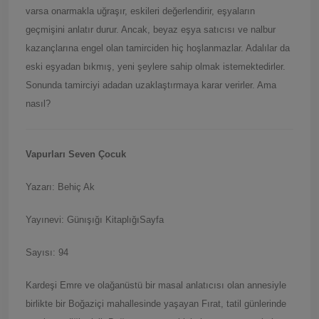
varsa onarmakla uğraşır, eskileri değerlendirir, eşyaların
geçmişini anlatır durur. Ancak, beyaz eşya satıcısı ve nalbur
kazançlarına engel olan tamirciden hiç hoşlanmazlar. Adalılar da
eski eşyadan bıkmış, yeni şeylere sahip olmak istemektedirler.
Sonunda tamirciyi adadan uzaklaştırmaya karar verirler. Ama
nasıl?
Vapurları Seven
Ç
ocuk
Yazarı: Behiç Ak
Yayınevi: Günışığı KitaplığıSayfa
Sayısı: 94
Kardeşi Emre ve olağanüstü bir masal anlatıcısı olan annesiyle
birlikte bir Boğaziçi mahallesinde yaşayan Fırat, tatil günlerinde