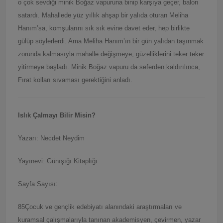
o çok sevdiği minik Boğaz vapuruna binip karşıya geçer, balon
satardı. Mahallede yüz yıllık ahşap bir yalıda oturan Meliha
Hanım’sa, komşularını sık sık evine davet eder, hep birlikte
gülüp söylerlerdi. Ama Meliha Hanım’ın bir gün yalıdan taşınmak
zorunda kalmasıyla mahalle değişmeye, güzelliklerini teker teker
yitirmeye başladı. Minik Boğaz vapuru da seferden kaldırılınca,
Fırat kolları sıvaması gerektiğini anladı.
Islık
Ç
almayı Bilir Misin?
Yazarı: Necdet Neydim
Yayınevi: Günışığı Kitaplığı
Sayfa Sayısı:
85Çocuk ve gençlik edebiyatı alanındaki araştırmaları ve
kuramsal çalışmalarıyla tanınan akademisyen, çevirmen, yazar