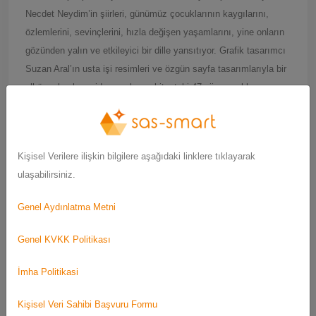
Necdet Neydim’in şiirleri, günümüz çocuklarının kaygılarını,
özlemlerini, sevinçlerini, hızla değişen yaşamlarını, yine onların
gözünden yalın ve etkileyici bir dille yansıtıyor. Grafik tasarımcı
Suzan Aral’ın usta işi resimleri ve özgün sayfa tasarımlarıyla bir
albüm olarak yeniden canlanan kitaptaki 47 şiir, çocuklara
edebiyatın bu özel türünü sevdirmeyi başarıyor.Necdet Neydim
kitabın girişinde diyor ki: “Çocuklar şiirden ve aşktan anlamaz
derler… Bunu diyenler, kesinlikle çocukları tanımayanlardır.
Kişisel Verilere ilişkin bilgilere aşağıdaki linklere tıklayarak
Onlar her ikisinden de anlarlar, ama onların anladığını herkes
ulaşabilirsiniz.
anlayamaz… Bunları neye dayanarak mı söylüyorum?
Gözlerimle gördüm, kulaklarımla duydum… En iyisi siz okuyun,
Genel Aydınlatma Metni
ben size ıslık çalayım. Ama eğer ıslık çalmayı biliyorsanız,
bırakın şiiri,ıslık çalmaya devam edin. Çünkü ıslık, şiirdir.
Genel KVKK Politikası
İmha Politikasi
”
U
ç
manın Hikayesi
Kişisel Veri Sahibi Başvuru Formu