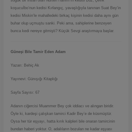
soğuk bir insan olan Nurten Hanım’ın kedisi Buz, çevik
koşucuİbo’nun kedisi Kırlangıç, yavaşlığıyla tanınan Suat Bey’in
kedisi Miskin’le mahalledeki birkaç kişinin kedisi daha aynı gün
buhar olup uçmuştu sanki. Peki ama, sahiplerine benzeyen
bunca kedi nereye gitmişti? Küçük Sevgi araştırmaya başlar.
G
ü
neşi Bile Tamir Eden Adam
Yazarı: Behiç Ak
Yayınevi: Günışığı Kitaplığı
Sayfa Sayısı: 67
Adanın ciğercisi Muammer Bey çok iddiacı ve alıngan biridir.
Öyle ki, kardeşi çalışkan tamirci Kadir Bey’e de küsmüştür.
Oysa her tür eşyayı, hatta kırık kalpleri bile onaran tamircinin
bundan haberi yoktur. O, adalıların bozulan ne kadar eşyası