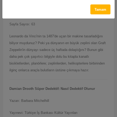
Yazarı: Lesley Sims
Tamam
Yayınevi: Bilge Kültür Sanat
Sayfa Sayısı: 63
Leonardo da Vinci'nin ta 1487'de uçan bir makine tasarladığını
biliyor muydunuz? Peki ya dünyanın en büyük zeplini olan Graft
Zeppelin'in dünyayı sadece üç haftada dolaştığını? Bunun gibi
daha pek çok şaşırtıcı bilgiyle dolu bu kitapla kanatlı
bisikletlerden, planörlere; zeplinlerden, helikopterlere birbirinden
ilginç onlarca araçla bulutların üstüne çıkmaya hazır.
Damian Drooth S
üper Dedektif: Nasıl Dedektif Olunur
Yazarı: Barbara Mitchelhill
Yayınevi: Türkiye İş Bankası Kültür Yayınları