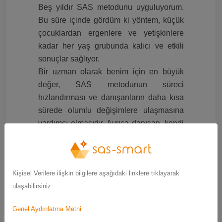
Beş yıldır SAS metodunu uyguluyorum.
Bu süre içinde gördüm ki yöntem, küçük
çocuklardan ergenlere ve yetişkinlere
kadar her yaş grubunda kalıcı ve etkili
sonuçlar sağlıyor.
Bir uzman olarak benim için en büyük
değer, SAS metodunun süreci
hızlandırması ve danışanların daha kısa
sürede olumlu değişimlere ulaşmasına
yardımcı olmasıdır. Ayrıca danışan, kendi
gelişimini fark ettiği için bana daha kolay
güveniyor.
Sonuçları gören danışanlar çalışmaya
Kişisel Verilere ilişkin bilgilere aşağıdaki linklere tıklayarak
devam etmek istiyorlar. Ben de bu
ulaşabilirsiniz.
yöntemi kullanmaktan mutluyum ve
gelecekte de uygulamaya devam
Genel Aydınlatma Metni
edeceğim.