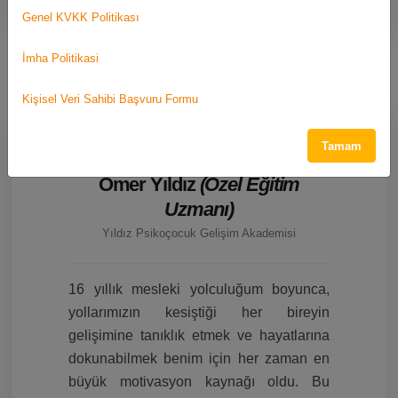
Genel KVKK Politikası
İmha Politikasi
Kişisel Veri Sahibi Başvuru Formu
Tamam
★★★★★
Ömer Yıldız
(Özel Eğitim
Uzmanı)
Yıldız Psikoçocuk Gelişim Akademisi
16 yıllık mesleki yolculuğum boyunca,
yollarımızın kesiştiği her bireyin
gelişimine tanıklık etmek ve hayatlarına
dokunabilmek benim için her zaman en
büyük motivasyon kaynağı oldu. Bu