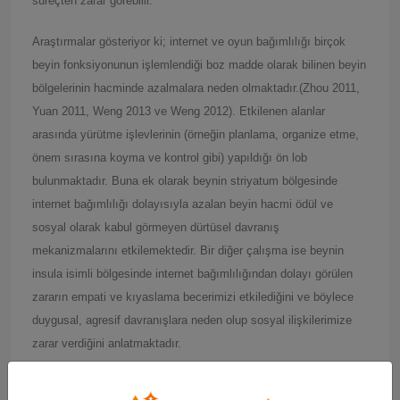
süreçten zarar görebilir.
Araştırmalar gösteriyor ki; internet ve oyun bağımlılığı birçok
beyin fonksiyonunun işlemlendiği boz madde olarak bilinen beyin
bölgelerinin hacminde azalmalara neden olmaktadır.(Zhou 2011,
Yuan 2011, Weng 2013 ve Weng 2012). Etkilenen alanlar
arasında yürütme işlevlerinin (örneğin planlama, organize etme,
önem sırasına koyma ve kontrol gibi) yapıldığı ön lob
bulunmaktadır. Buna ek olarak beynin striyatum bölgesinde
internet bağımlılığı dolayısıyla azalan beyin hacmi ödül ve
sosyal olarak kabul görmeyen dürtüsel davranış
mekanizmalarını etkilemektedir. Bir diğer çalışma ise beynin
insula isimli bölgesinde internet bağımlılığından dolayı görülen
zararın empati ve kıyaslama becerimizi etkilediğini ve böylece
duygusal, agresif davranışlara neden olup sosyal ilişkilerimize
zarar verdiğini anlatmaktadır.
Kısaca söylenebilir ki gereğinden fazla maruz kalınan bilgisayar